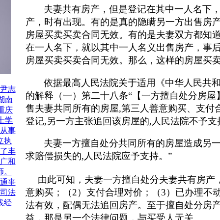
夫妻共有房产，但是登记在其中一人名下
产，时有出现。有的是真的隐瞒另一方出售房
房屋买卖买卖合同无效。有的是夫妻双方都知
在一人名下，就以其中一人名义出售房产，事
房屋买卖买卖合同无效。那么，这样的房屋买
依据
最高人民法院关于适用《中华人民共
尹志
的解释（一）
第二十八条
“【
一方擅自处分房屋
湖南
售夫妻共同所有的房屋
,第三人善意购买、支付
重庆
登记,另一方主张追回该房屋的,人民法院不予支
士学
从事
立执
夫妻一方擅自处分共同所有的房屋造成另
了丰
求赔偿损失的,人民法院应予支持。
”
广和
师。
由此可知，夫妻一方擅自处分夫妻共有房产
通事
意购买；（2）支付合理对价；（3）已办理不
司法
践经
法有效，配偶无法追回房产。至于擅自处分房
益，那是另一个法律问题，与买受人无关。