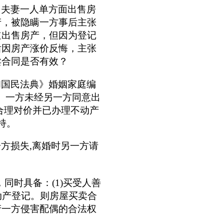
，夫妻一人单方面出售房
产，被隐瞒一方事后主张
道出售房产，但因为登记
后因房产涨价反悔，主张
卖合同是否有效？
和国民法典》婚姻家庭编
】
一方未经另一方同意出
合理对价并已办理不动产
持。
一方损失
,离婚时另一方请
，同时具备：
(1)买受人善
动产登记。则房屋买卖合
产一方侵害配偶的合法权