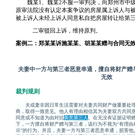
魏某
1、魏某2不服一审判决，向郑州市中
原审法院没有认定本案争议的房屋属上诉人与
被上诉人未经上诉人同意私自把房屋转让给第
二审驳回上诉，维持原判。
案例二：郑某某诉施某某、胡某某赠与合同无
夫妻中一方与第三者恶意串通，擅自将财产赠
无效
裁判规则
夫或妻非因日常生活需要对夫妻共同财产做重要处理
商，取得一致意见。他人有理由相信其为夫妻双方共同
同意或不知道为由对抗
善意第三人
。在无没有证据证明
下，一方擅自将财产赠与第三者，该行为不视为
“有理
示”的行为。并且，夫妻一方与第三者恶意串通，损害他