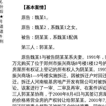
见
分
【基本案情】
后
★
原告：魏某
1。
同
遗
原告：魏某
2，系魏某1之女。
遗
件
被告：阴某某，系魏某
1配偶
刑
第三人：郭某某。
原告魏某
1与被告阴某某系夫妻。1991年，
万元购买了位于郑州市振兴商场8号楼1楼12号
房屋所有权证上登记的所有权人为阴某某。199
振兴商场1—9号楼实施拆迁。因被拆迁户对回
迁。拆迁人河南银基房地产开发有限公司对被
讼。该案进行了一审、二审及再审。在案件诉
三人郭某某协商，于2000年8月4日与其签订房
的价格将营业房的产权转让给郭某某。2001年7