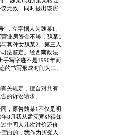
月，魏某1以阴某某转让
协议无效，同时提出该
房
21号”，立字据人为魏某1、
买营业房资金不够，魏某1
赠与其孙女魏某2。第三人
行司法鉴定。经西南政法
手写字迹不是1990年而
字迹的书写形成时间为二、
的有关规定，擅自对共有
原告的诉讼请求。
合同，原告魏某
1不仅是明
0年8月我从孟宪宽处得知
通过中间人几次讨价还价
是空白的，我作为买受人