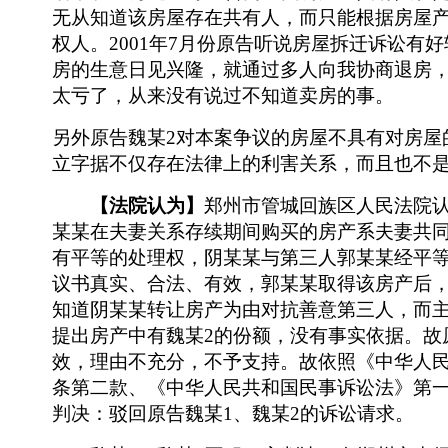
无从知道该房屋存在共有人，而只能根据房屋
权人。
2001年7月份原告听说房屋拆迁诉讼有
房的生意日见兴隆，就通过多人向我协商退房
太亏了，从来没有说过不知道卖房的事。
另外原告魏某
2对本案争议的房屋不具有对房屋
立字据不仅存在法律上的利害关系，而且也不
【法院认为】
郑州市管城回族区人民法院
某某在夫妻关系存续期间购买的
房产系夫妻共
有平等的处理权，阴某某与第三人郭某某经平
议书真实、合法、有效，郭某某取得该房产后
知道阴某某转让房产为由对抗善意第三人，而
提出房产中有魏某2的份额，没有事实依
据。故
效，理由不充分，不予支持。故依照《
中华人
条
第二款、《
中华人民共和国民事诉讼法
》第
判决：驳回原告魏某1、魏某2的诉讼请求。