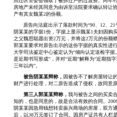
回迁区管委会领取了被拆迁户的过渡费。同年9
房地产未经其同意为由诉至法院要求确认转让
产
有其女魏某
2的份额。
原告向法庭出示了落款时间为
“90、12、
阴某某的字据1份，字据上显示魏某1夫妇因购
之父魏思聪愿出资2万元，并将这2万元的份额
郭某某要求对原告出示的这份字据的真实性进
大学司法鉴定中心鉴定认为“倾向认定送检字据上
是近期书写形成”，并对“近期”解释为“近期指
三年以内”。
被告阴某某辩称，
因被告不了解房屋转让
财产进行处理，对二原告造成了侵权，故同意
第三人郭某某辩称，
我与被告之间的买卖
知的，也是同意的，故是合法有效的合同。200
阴某某因急用钱想转卖振兴商场的房屋，双方
后，以38万元签订了合同。因
房产
证共有人栏