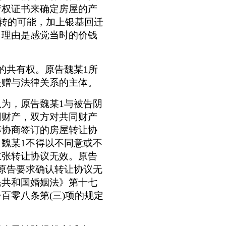
产权证书来确定房屋的产
好转的可能，加上银基回迁
，理由是感觉当时的价钱
的共有权。原告魏某1所
是赠与法律关系的主体。
认为，原告魏某
1与被告阴
同财产，双方对共同财产
等协商签订的房屋转让协
，魏某
1不得以不同意或不
主张转让协议无效。原告
原告要求确认转让协议无
民共和国婚姻法
》第
十七
一百零八条
第
(三)项的规定