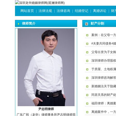
网站首页
法律法规
法律咨询
结婚登记
离婚诉讼
财
|
|
|
|
|
律师简介
财产分割
案例：在父母一方
#夫妻共同债务#
父母出资为子女
深圳律师办理股
于房屋、土地权
深圳律师咨询解答-
新婚姻法关于隐
同居关系的财产
福田律师：离婚
尹志明律师
离婚案件中，一
广东广和（龙华）律师事务所尹志明律师简