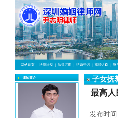
网站首页
法律法规
法律咨询
结婚登记
离婚诉讼
财
|
|
|
|
|
子女抚
律师简介
最高人
发布时间：