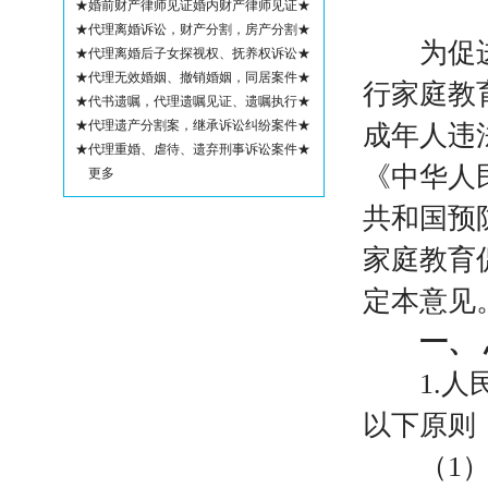
★婚前财产律师见证婚内财产律师见证★
★代理离婚诉讼，财产分割，房产分割★
为促进未
★代理离婚后子女探视权、抚养权诉讼★
★代理无效婚姻、撤销婚姻，同居案件★
行家庭教
★代书遗嘱，代理遗嘱见证、遗嘱执行★
★代理遗产分割案，继承诉讼纠纷案件★
成年人违
★代理重婚、虐待、遗弃刑事诉讼案件★
《中华人
更多
共和国预
家庭教育
定本意见
一、
1.
以下原则
（
1