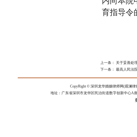
内向本院
育指导令
上一条：
关于妥善处
下一条：
最高人民法
CopyRight ©
深圳龙华婚姻律师网(观澜律
地址：广东省深圳市龙华区民治街道数字创新中心A座14楼 