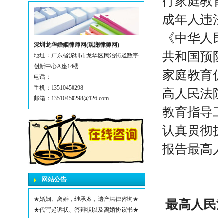
行家庭教
成年人违
《中华人
深圳龙华婚姻律师网(观澜律师网)
共和国预
地址：广东省深圳市龙华区民治街道数字
创新中心A座14楼
家庭教育
电话：
手机：13510450298
高人民法
邮箱：13510450298@126.com
教育指导
认真贯彻
报告最高
网站公告
★婚姻、离婚，继承案，遗产法律咨询★
最高人民
★代写起诉状、答辩状以及离婚协议书★