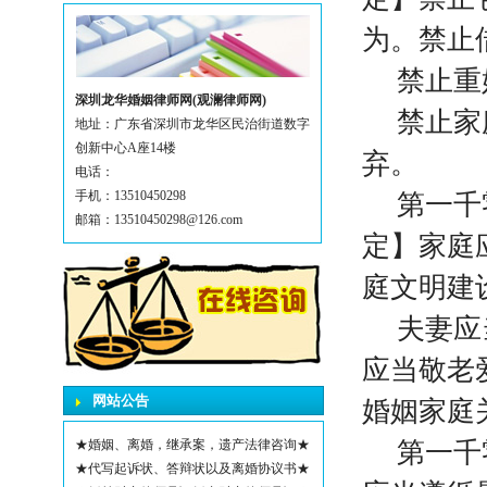
为。禁止
禁止重
深圳龙华婚姻律师网(观澜律师网)
禁止家
地址：广东省深圳市龙华区民治街道数字
创新中心A座14楼
弃。
电话：
手机：13510450298
第一千
邮箱：13510450298@126.com
定】家庭
庭文明建
夫妻应
应当敬老
网站公告
婚姻家庭
★婚姻、离婚，继承案，遗产法律咨询★
第一千
★代写起诉状、答辩状以及离婚协议书★