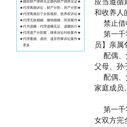
应当遵循
★婚前财产律师见证婚内财产律师见证★
★代理离婚诉讼，财产分割，房产分割★
和收养人
★代理离婚后子女探视权、抚养权诉讼★
★代理无效婚姻、撤销婚姻，同居案件★
禁止借
★代书遗嘱，代理遗嘱见证、遗嘱执行★
第一千
★代理遗产分割案，继承诉讼纠纷案件★
★代理重婚、虐待、遗弃刑事诉讼案件★
员】亲属
更多
配偶、
父母、孙
配偶、
家庭成员
第一千
女双方完