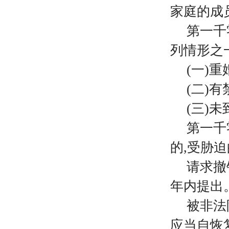
家庭的成
第一千
列情形之
(一)重
(二)
(三)
第一千
的
,受胁
请求撤
年内提出
被非法
应当自恢